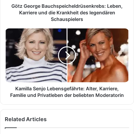
legendären
Götz George Bauchspeicheldrüsenkrebs: Leben,
Schauspielers
Karriere und die Krankheit des legendären
Schauspielers
Kamilla
Senjo
Lebensgefährte:
Alter,
Karriere,
Familie
und
Privatleben
der
beliebten
Kamilla Senjo Lebensgefährte: Alter, Karriere,
Moderatorin
Familie und Privatleben der beliebten Moderatorin
Related Articles