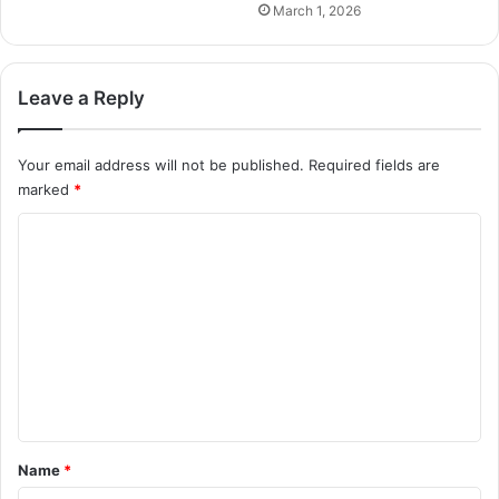
March 1, 2026
Leave a Reply
Your email address will not be published.
Required fields are
marked
*
C
o
m
m
e
n
t
*
Name
*