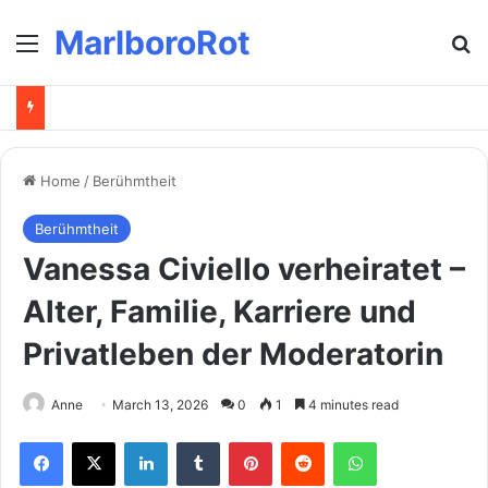
MarlboroRot
Menu
Se
Home
/
Berühmtheit
Berühmtheit
Vanessa Civiello verheiratet –
Alter, Familie, Karriere und
Privatleben der Moderatorin
Anne
March 13, 2026
0
1
4 minutes read
Facebook
X
LinkedIn
Tumblr
Pinterest
Reddit
WhatsApp