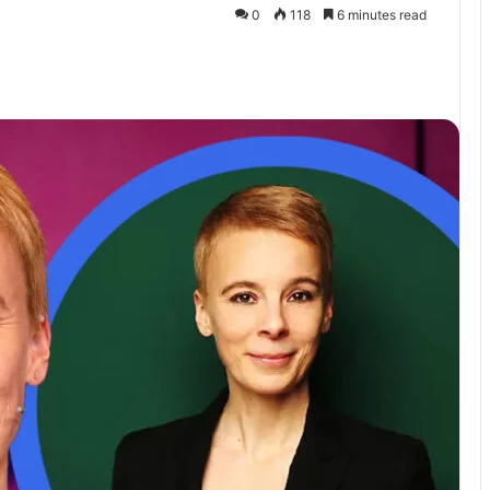
0
118
6 minutes read