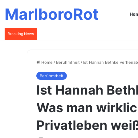
MarlboroRot
Ho
Breaking News
Home
/
Berühmtheit
/
Ist Hannah Bethke verheirat
Berühmtheit
Ist Hannah Beth
Was man wirklic
Privatleben wei