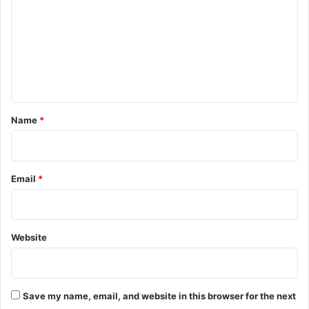
m
m
e
n
t
*
Name
*
Email
*
Website
Save my name, email, and website in this browser for the next