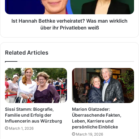
wirklich
über
ihr
Privatleben
Ist Hannah Bethke verheiratet? Was man wirklich
weiß
über ihr Privatleben weiß
Related Articles
Sissi Stamm: Biografie,
Marion Glatzeder:
Familie und Erfolg der
Überraschende Fakten,
Influencerin aus Würzburg
Leben, Karriere und
persönliche Einblicke
March 1, 2026
March 19, 2026