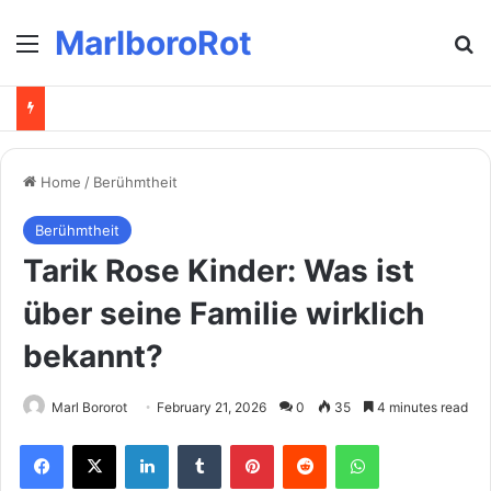
MarlboroRot
Menu
Se
Home
/
Berühmtheit
Berühmtheit
Tarik Rose Kinder: Was ist
über seine Familie wirklich
bekannt?
Marl Bororot
February 21, 2026
0
35
4 minutes read
Facebook
X
LinkedIn
Tumblr
Pinterest
Reddit
WhatsApp