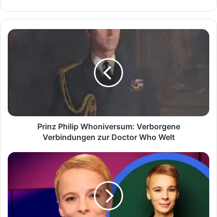
Prinz
Philip
Whoniversum:
Verborgene
Verbindungen
zur
Doctor
Who
Welt
Prinz Philip Whoniversum: Verborgene
Verbindungen zur Doctor Who Welt
Ist
Hannah
Bethke
verheiratet?
Was
man