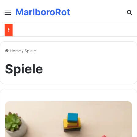
MarlboroRot
Menu
Se
Home
/
Spiele
Spiele