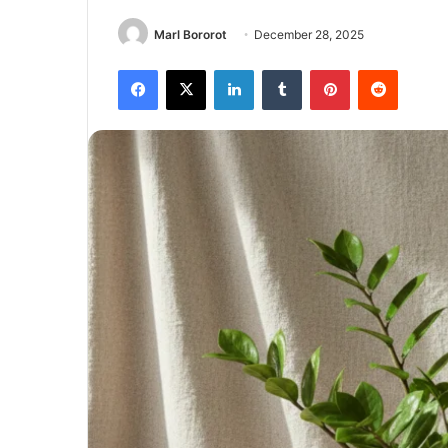
Marl Bororot
December 28, 2025
Facebook
X
LinkedIn
Tumblr
Pinterest
Reddit