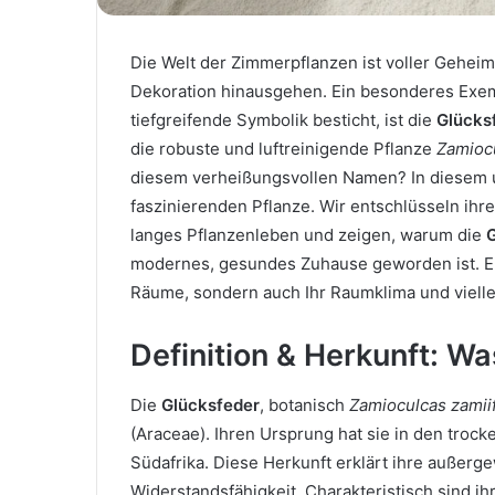
Die Welt der Zimmerpflanzen ist voller Geheim
Dekoration hinausgehen. Ein besonderes Exem
tiefgreifende Symbolik besticht, ist die
Glücks
die robuste und luftreinigende Pflanze
Zamiocu
diesem verheißungsvollen Namen? In diesem um
faszinierenden Pflanze. Wir entschlüsseln ihre
langes Pflanzenleben und zeigen, warum die
modernes, gesundes Zuhause geworden ist. Erf
Räume, sondern auch Ihr Raumklima und vielle
Definition & Herkunft: Wa
Die
Glücksfeder
, botanisch
Zamioculcas zamiif
(Araceae). Ihren Ursprung hat sie in den trock
Südafrika. Diese Herkunft erklärt ihre außer
Widerstandsfähigkeit. Charakteristisch sind ih