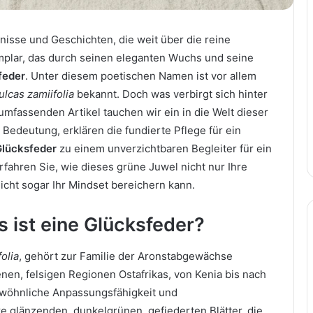
nisse und Geschichten, die weit über die reine
plar, das durch seinen eleganten Wuchs und seine
feder
. Unter diesem poetischen Namen ist vor allem
lcas zamiifolia
bekannt. Doch was verbirgt sich hinter
fassenden Artikel tauchen wir ein in die Welt dieser
 Bedeutung, erklären die fundierte Pflege für ein
Glücksfeder
zu einem unverzichtbaren Begleiter für ein
ahren Sie, wie dieses grüne Juwel nicht nur Ihre
icht sogar Ihr Mindset bereichern kann.
s ist eine Glücksfeder?
olia
, gehört zur Familie der Aronstabgewächse
enen, felsigen Regionen Ostafrikas, von Kenia bis nach
gewöhnliche Anpassungsfähigkeit und
re glänzenden, dunkelgrünen, gefiederten Blätter, die