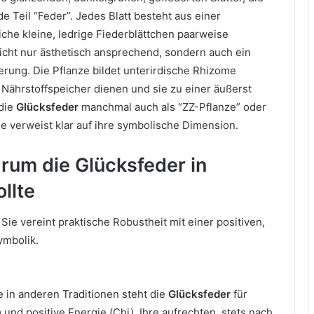
Teil “Feder”. Jedes Blatt besteht aus einer
eiche kleine, ledrige Fiederblättchen paarweise
nicht nur ästhetisch ansprechend, sondern auch ein
erung. Die Pflanze bildet unterirdische Rhizome
 Nährstoffspeicher dienen und sie zu einer äußerst
die
Glücksfeder
manchmal auch als “ZZ-Pflanze” oder
e verweist klar auf ihre symbolische Dimension.
rum die Glücksfeder in
llte
. Sie vereint praktische Robustheit mit einer positiven,
ymbolik.
e in anderen Traditionen steht die
Glücksfeder
für
und positive Energie (Chi). Ihre aufrechten, stets nach