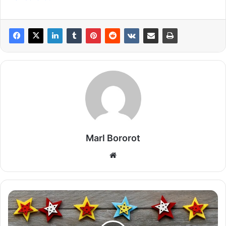
Marl Bororot
Website
Brandenburgs
schlummerndes
Potenzial: