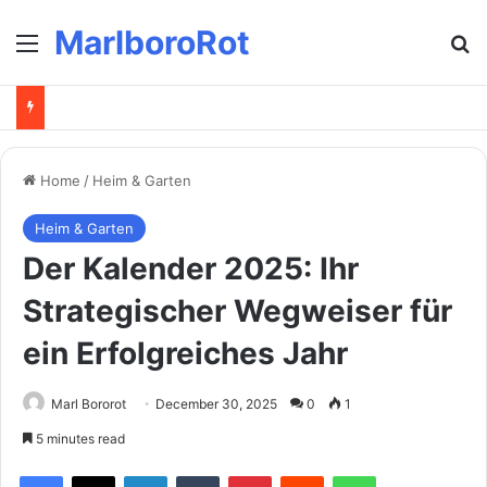
MarlboroRot
Menu
Se
Home
/
Heim & Garten
Heim & Garten
Der Kalender 2025: Ihr
Strategischer Wegweiser für
ein Erfolgreiches Jahr
Marl Bororot
December 30, 2025
0
1
5 minutes read
Facebook
X
LinkedIn
Tumblr
Pinterest
Reddit
WhatsApp