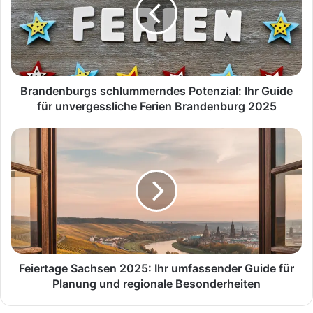
Ihr
Guide
für
unvergessliche
Ferien
Brandenburg
2025
Brandenburgs schlummerndes Potenzial: Ihr Guide
für unvergessliche Ferien Brandenburg 2025
Feiertage
Sachsen
2025:
Ihr
umfassender
Guide
für
Planung
und
regionale
Feiertage Sachsen 2025: Ihr umfassender Guide für
Besonderheiten
Planung und regionale Besonderheiten