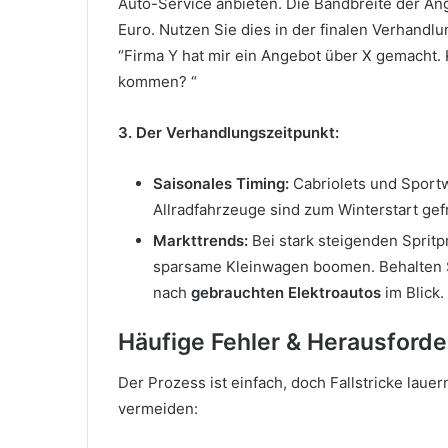
Auto-Service anbieten. Die Bandbreite der An
Euro. Nutzen Sie dies in der finalen Verhandlu
“Firma Y hat mir ein Angebot über X gemacht.
kommen? “
3. Der Verhandlungszeitpunkt:
Saisonales Timing:
Cabriolets und Sportw
Allradfahrzeuge sind zum Winterstart gefr
Markttrends:
Bei stark steigenden Sprit
sparsame Kleinwagen boomen. Behalten Si
nach
gebrauchten Elektroautos
im Blick.
Häufige Fehler & Herausford
Der Prozess ist einfach, doch Fallstricke lauer
vermeiden: