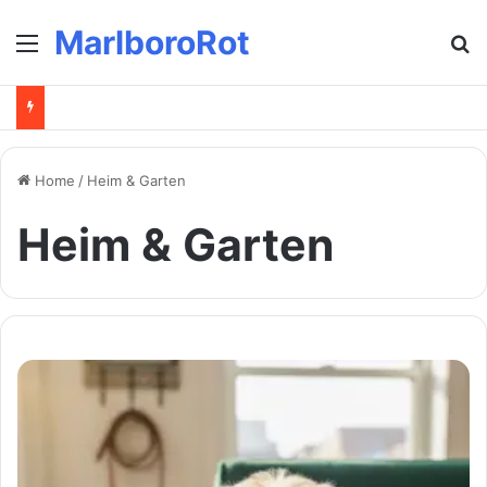
MarlboroRot
Menu
Se
Home
/
Heim & Garten
Heim & Garten