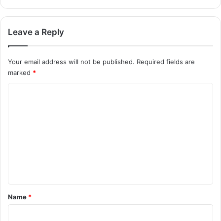
Leave a Reply
Your email address will not be published.
Required fields are
marked
*
C
o
m
m
e
n
t
*
Name
*