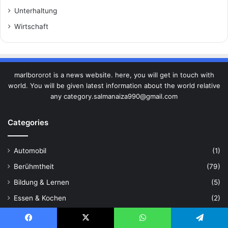
Unterhaltung
Wirtschaft
marlbororot is a news website. here, you will get in touch with
world. You will be given latest information about the world relative
any category.salmanaiza990@gmail.com
Categories
Automobil
(1)
Berühmtheit
(79)
Bildung & Lernen
(5)
Essen & Kochen
(2)
Gesundheit & Wellness
(7)
Facebook
X
WhatsApp
Telegram