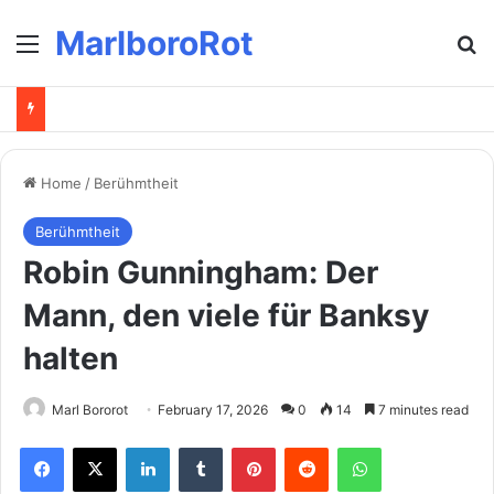
MarlboroRot
Menu
Se
Home
/
Berühmtheit
Berühmtheit
Robin Gunningham: Der
Mann, den viele für Banksy
halten
Marl Bororot
February 17, 2026
0
14
7 minutes read
Facebook
X
LinkedIn
Tumblr
Pinterest
Reddit
WhatsApp