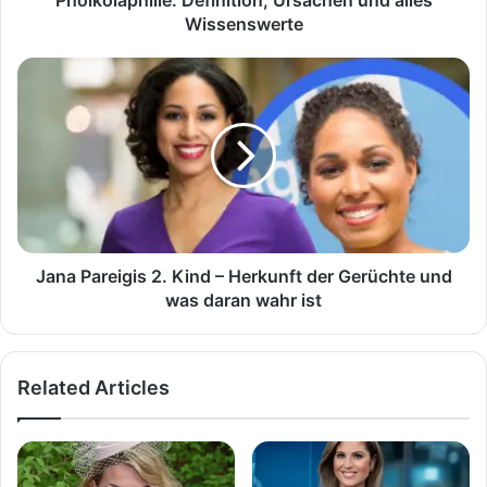
Pholkolaphilie: Definition, Ursachen und alles
Wissenswerte
Jana
Pareigis
2.
Kind
–
Herkunft
der
Gerüchte
und
was
Jana Pareigis 2. Kind – Herkunft der Gerüchte und
daran
was daran wahr ist
wahr
ist
Related Articles