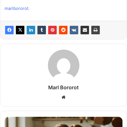
marlbororot.
Marl Bororot
Website
Mit
wem