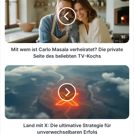
ist
Carlo
Masala
verheiratet?
Die
private
Seite
des
Mit wem ist Carlo Masala verheiratet? Die private
beliebten
Seite des beliebten TV-Kochs
TV-
Kochs
Land
mit
X:
Die
ultimative
Strategie
für
unverwechselbaren
Erfolg
Land mit X: Die ultimative Strategie für
unverwechselbaren Erfolg