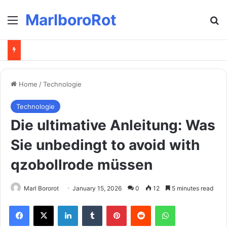
MarlboroRot
Menu
Se
Home
/
Technologie
Technologie
Die ultimative Anleitung: Was
Sie unbedingt to avoid with
qzobollrode müssen
Marl Bororot
January 15, 2026
0
12
5 minutes read
Facebook
X
LinkedIn
Tumblr
Pinterest
Reddit
WhatsApp