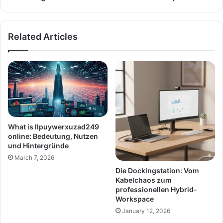
Privatleben
im
Rampenlicht
Related Articles
What is llpuywerxuzad249
online: Bedeutung, Nutzen
und Hintergründe
March 7, 2026
Die Dockingstation: Vom
Kabelchaos zum
professionellen Hybrid-
Workspace
January 12, 2026