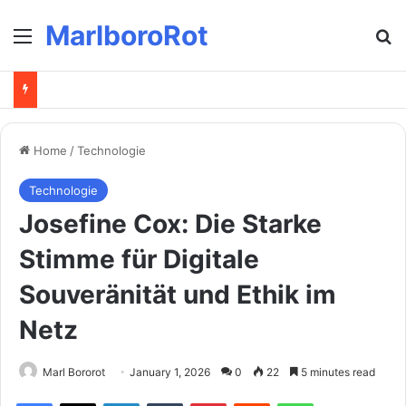
MarlboroRot
Menu
Se
Home
/
Technologie
Technologie
Josefine Cox: Die Starke
Stimme für Digitale
Souveränität und Ethik im
Netz
Marl Bororot
January 1, 2026
0
22
5 minutes read
Facebook
X
LinkedIn
Tumblr
Pinterest
Reddit
WhatsApp