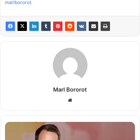
marlbororot.
Marl Bororot
Website
Gerald
Heiser
Mutter