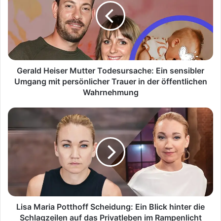
Todesursache:
Ein
sensibler
Umgang
mit
persönlicher
Trauer
Gerald Heiser Mutter Todesursache: Ein sensibler
in
Umgang mit persönlicher Trauer in der öffentlichen
der
Wahrnehmung
öffentlichen
Wahrnehmung
Lisa
Maria
Potthoff
Scheidung:
Ein
Blick
hinter
die
Schlagzeilen
auf
Lisa Maria Potthoff Scheidung: Ein Blick hinter die
das
Schlagzeilen auf das Privatleben im Rampenlicht