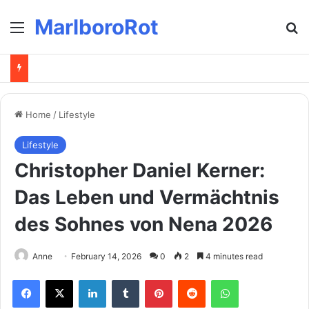
MarlboroRot
Menu
Se
Home
/
Lifestyle
Lifestyle
Christopher Daniel Kerner:
Das Leben und Vermächtnis
des Sohnes von Nena 2026
Anne
February 14, 2026
0
2
4 minutes read
Facebook
X
LinkedIn
Tumblr
Pinterest
Reddit
WhatsApp