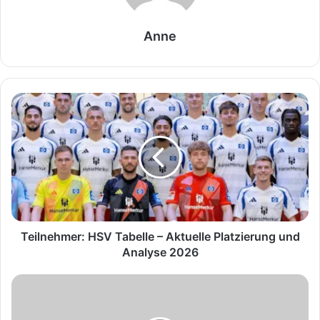
Anne
Teilnehmer:
HSV
Tabelle
–
Aktuelle
Platzierung
und
Analyse
2026
Teilnehmer: HSV Tabelle – Aktuelle Platzierung und
Analyse 2026
Christian
Wück
Ehefrau: