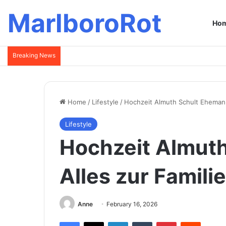
MarlboroRot
Ho
Breaking News
Home
/
Lifestyle
/
Hochzeit Almuth Schult Ehemann:
Lifestyle
Hochzeit Almut
Alles zur Famili
Anne
February 16, 2026
Facebook
X
LinkedIn
Tumblr
Pinterest
Reddit