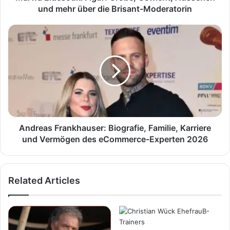
Brisant-
und mehr über die Brisant-Moderatorin
Moderatorin
Andreas
Frankhauser:
Biografie,
Familie,
Karriere
und
Vermögen
des
eCommerce-
Experten
Andreas Frankhauser: Biografie, Familie, Karriere
2026
und Vermögen des eCommerce-Experten 2026
Related Articles