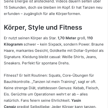
Seine Energie ist ansteckend. Videos dauern selten über
15 Sekunden, doch sie bleiben im Kopf. Er hat Tanzen neu
erfunden – zugänglich für alle Körperformen.
Körper, Style und Fitness
Er nutzt seinen Körper als Star.
1,70 Meter
groß,
110
Kilogramm
schwer – kein Sixpack, sondern Power. Braune
Haare, markantes Gesicht, Goldkette mit Dollar-Symbol als
Signature. Kleidung bleibt casual: Weiße Shirts, Jeans,
Sneakers. Perfekt für spontane Drehs.
Fitness? Er teilt Routinen: Squats, Core-Übungen für
Bauchkontrolle. „Tanzen ist mein Training“, sagt er oft.
Keine strenge Diät, stattdessen Genuss: Kebab, Fleisch,
Eis. Gerüchte um Operationen wehrt er ab – alles
natürlich. Fans feiern seine Ehrlichkeit.
Yasin
Cengiz
predigt Selbstliebe: Jeder Körper kann tanzen.