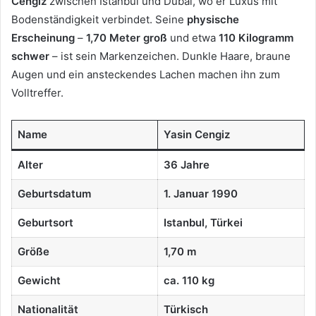
Cengiz
zwischen Istanbul und Dubai, wo er Luxus mit
Bodenständigkeit verbindet. Seine
physische
Erscheinung
–
1,70 Meter groß
und etwa
110 Kilogramm
schwer
– ist sein Markenzeichen. Dunkle Haare, braune
Augen und ein ansteckendes Lachen machen ihn zum
Volltreffer.
Name
Yasin Cengiz
Alter
36 Jahre
Geburtsdatum
1. Januar 1990
Geburtsort
Istanbul, Türkei
Größe
1,70 m
Gewicht
ca. 110 kg
Nationalität
Türkisch