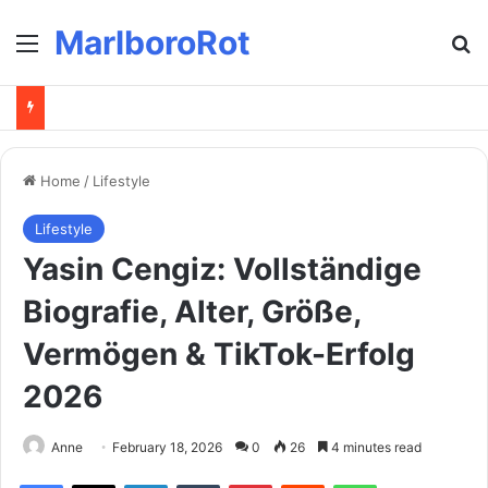
MarlboroRot
Menu
Se
Home
/
Lifestyle
Lifestyle
Yasin Cengiz: Vollständige
Biografie, Alter, Größe,
Vermögen & TikTok-Erfolg
2026
Anne
February 18, 2026
0
26
4 minutes read
Facebook
X
LinkedIn
Tumblr
Pinterest
Reddit
WhatsApp