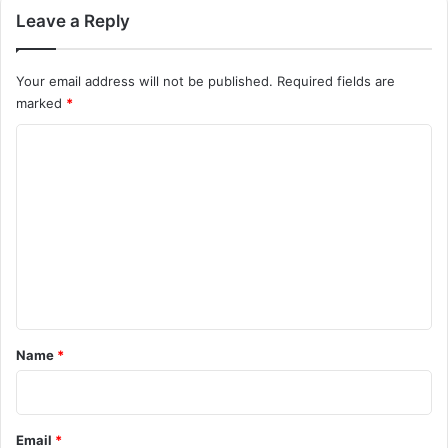
Leave a Reply
Your email address will not be published.
Required fields are
marked
*
C
o
m
m
e
n
t
*
Name
*
Email
*