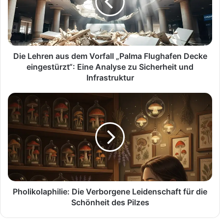
Vorfall
„Palma
Flughafen
Decke
eingestürzt“:
Eine
Die Lehren aus dem Vorfall „Palma Flughafen Decke
Analyse
eingestürzt“: Eine Analyse zu Sicherheit und
zu
Infrastruktur
Sicherheit
und
Pholikolaphilie:
Infrastruktur
Die
Verborgene
Leidenschaft
für
die
Schönheit
des
Pilzes
Pholikolaphilie: Die Verborgene Leidenschaft für die
Schönheit des Pilzes