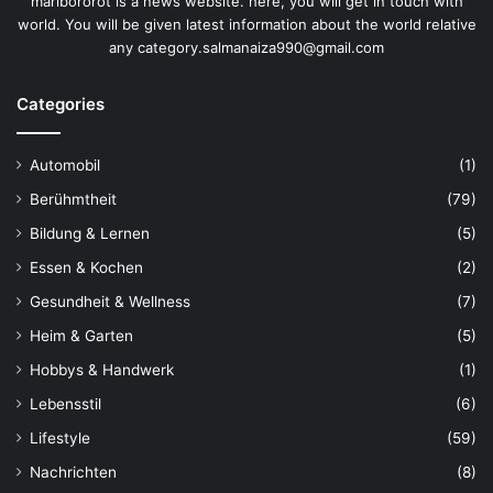
marlbororot is a news website. here, you will get in touch with
world. You will be given latest information about the world relative
any category.salmanaiza990@gmail.com
Categories
Automobil
(1)
Berühmtheit
(79)
Bildung & Lernen
(5)
Essen & Kochen
(2)
Gesundheit & Wellness
(7)
Heim & Garten
(5)
Hobbys & Handwerk
(1)
Lebensstil
(6)
Lifestyle
(59)
Nachrichten
(8)