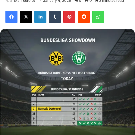
Marl Bororot
January 4, 2026
0
0
2 minutes read
Facebook
X
LinkedIn
Tumblr
Pinterest
Reddit
WhatsApp