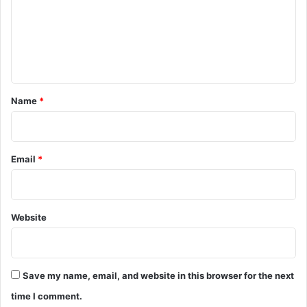
m
e
n
t
*
Name
*
Email
*
Website
Save my name, email, and website in this browser for the next
time I comment.