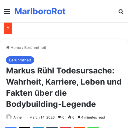
MarlboroRot
Menu
Se
Home
/
Berühmtheit
Berühmtheit
Markus Rühl Todesursache:
Wahrheit, Karriere, Leben und
Fakten über die
Bodybuilding-Legende
Anne
March 14, 2026
0
6
4 minutes read
Facebook
X
LinkedIn
Tumblr
Pinterest
Reddit
WhatsApp