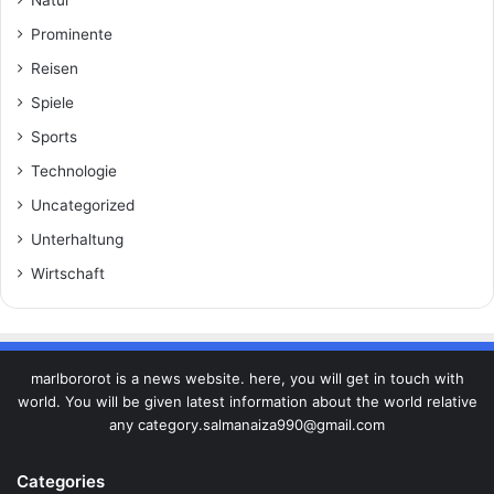
Natur
Prominente
Reisen
Spiele
Sports
Technologie
Uncategorized
Unterhaltung
Wirtschaft
marlbororot is a news website. here, you will get in touch with
world. You will be given latest information about the world relative
any category.salmanaiza990@gmail.com
Categories