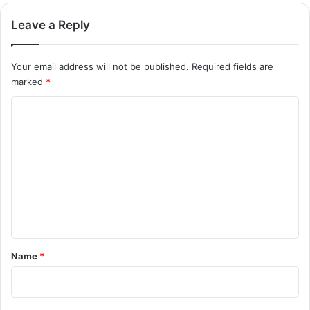
Leave a Reply
Your email address will not be published.
Required fields are
marked
*
C
o
m
m
e
n
t
*
Name
*