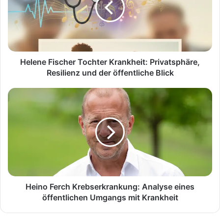
Privatsphäre,
Resilienz
und
der
öffentliche
Blick
Helene Fischer Tochter Krankheit: Privatsphäre,
Resilienz und der öffentliche Blick
Heino
Ferch
Krebserkrankung:
Analyse
eines
öffentlichen
Umgangs
mit
Krankheit
Heino Ferch Krebserkrankung: Analyse eines
öffentlichen Umgangs mit Krankheit