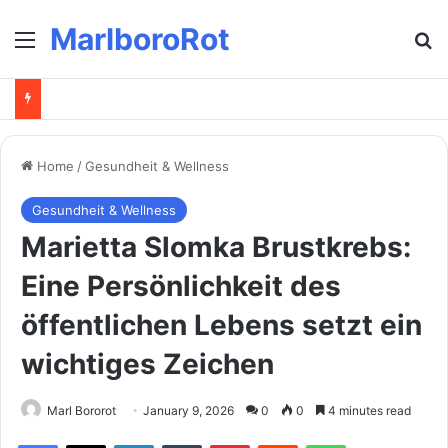
MarlboroRot
Menu
Se
Home
/
Gesundheit & Wellness
Gesundheit & Wellness
Marietta Slomka Brustkrebs:
Eine Persönlichkeit des
öffentlichen Lebens setzt ein
wichtiges Zeichen
Marl Bororot
January 9, 2026
0
0
4 minutes read
Facebook
X
LinkedIn
Tumblr
Pinterest
Reddit
WhatsApp