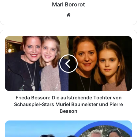
Marl Bororot
Website
Frieda
Besson:
Die
aufstrebende
Tochter
von
Schauspiel-
Stars
Muriel
Baumeister
Frieda Besson: Die aufstrebende Tochter von
und
Schauspiel-Stars Muriel Baumeister und Pierre
Pierre
Besson
Besson
Silva
Kapitanova:
Familie,