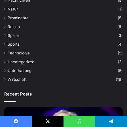
Nachrichten
(8)
Natur
(1)
Prominente
(5)
Reisen
(6)
Spiele
(3)
Sports
(4)
Technologie
(5)
Uncategorized
(2)
Unterhaltung
(5)
Wirtschaft
(16)
Recent Posts
Facebook
X
WhatsApp
Telegram