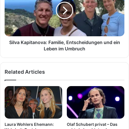
Entscheidungen
und
ein
Leben
im
Umbruch
Silva Kapitanova: Familie, Entscheidungen und ein
Leben im Umbruch
Related Articles
Laura Wohlers Ehemann:
Olaf Schubert privat – Das