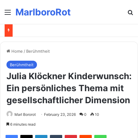
MarlboroRot
Menu
Se
Home
/
Berühmtheit
Berühmtheit
Julia Klöckner Kinderwunsch:
Ein persönliches Thema mit
gesellschaftlicher Dimension
Marl Bororot
February 23, 2026
0
10
6 minutes read
Facebook
X
LinkedIn
Tumblr
Pinterest
Reddit
WhatsApp