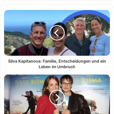
Silva
Kapitanova:
Familie,
Entscheidungen
und
ein
Leben
im
Umbruch
Silva Kapitanova: Familie, Entscheidungen und ein
Leben im Umbruch
Emma
Raacke-
Brunckhorst:
Porträt
einer
talentierten
Nachwuchskünstlerin