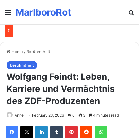
MarlboroRot
Menu
Se
Home
/
Berühmtheit
Berühmtheit
Wolfgang Feindt: Leben,
Karriere und Vermächtnis
des ZDF-Produzenten
Anne
February 23, 2026
0
3
4 minutes read
Facebook
X
LinkedIn
Tumblr
Pinterest
Reddit
WhatsApp