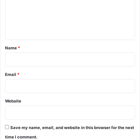
m
e
n
t
*
Name
*
Email
*
Website
Save my name, email, and website in this browser for the next
time I comment.